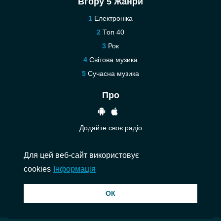
Вгору 5 Жанри
Електроніка
Топ 40
Рок
Світова музика
Сучасна музика
Про
Додайте своє радіо
Допомога
Для цей веб-сайт використовує
Зв’язатися з нами
cookies
Інформація
© 2026 InstantAudio. Всі права захищені. ・
DMCA
・
Політика
ОК
конфіденційності