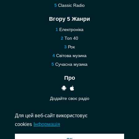
Classic Radio
Вгору 5 Жанри
Електроніка
Топ 40
Рок
Світова музика
Сучасна музика
Про
Додайте своє радіо
Допомога
Для цей веб-сайт використовує
Зв’язатися з нами
cookies
Інформація
© 2026 InstantAudio. Всі права захищені. ・
DMCA
・
Політика