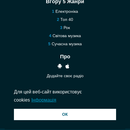
Вгору 5 Жанри
Електроніка
Топ 40
Рок
Світова музика
Сучасна музика
Про
Додайте своє радіо
Допомога
Для цей веб-сайт використовує
Зв’язатися з нами
cookies
Інформація
© 2026 InstantAudio. Всі права захищені. ・
DMCA
・
Політика
ОК
конфіденційності