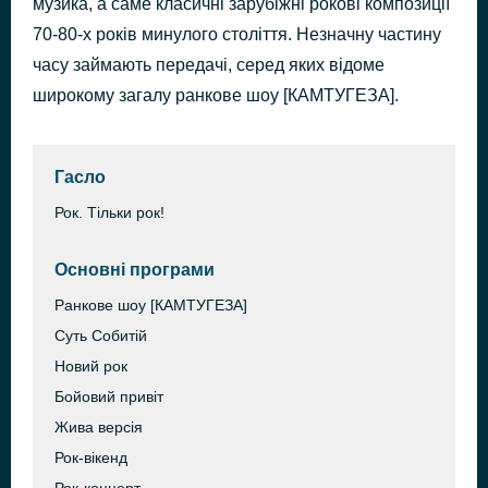
музика, а саме класичні зарубіжні рокові композиції
Touch Too Much
70-80-х років минулого століття. Незначну частину
31 хвилину тому
AC/DC
часу займають передачі, серед яких відоме
широкому загалу ранкове шоу [КАМТУГЕЗА].
Гасло
Рок. Тільки рок!
Основні програми
Ранкове шоу [КАМТУГЕЗА]
Суть Собитій
Новий рок
Бойовий привіт
Жива версія
Рок-вікенд