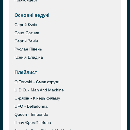
Рок-концерт
Основні ведучі
Сергій Кузін
Соня Сотник
Сергій Зенін
Руслан Півень
Ксенія Владіна
Плейлист
O.Torvald - Смак отрути
U.D.O. - Man And Machine
Скрябін - Кінець фільму
UFO - Belladonna
Queen - Innuendo
Плач Єремії - Вона