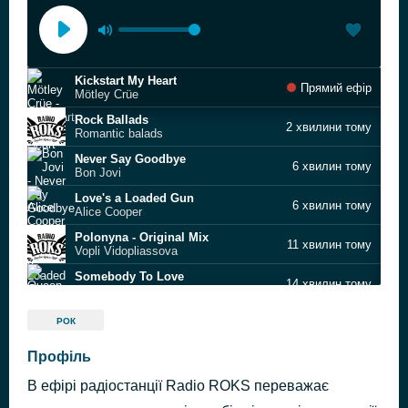
Kickstart My Heart
Прямий ефір
Mötley Crüe
Rock Ballads
2 хвилини тому
Romantic balads
Never Say Goodbye
6 хвилин тому
Bon Jovi
Love's a Loaded Gun
6 хвилин тому
Alice Cooper
Polonyna - Original Mix
11 хвилин тому
Vopli Vidopliassova
Somebody To Love
14 хвилин тому
Queen
Something - Remastered 2015
19 хвилин тому
РОК
The Beatles
By The Way
Профіль
22 хвилини тому
Red Hot Chili Peppers
В ефірі радіостанції Radio ROKS переважає
Покликані перемагати
27 хвилин тому
MEGAWHITE