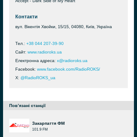
Accept - Dark Side of My Heart
Контакти
вул. Вікентія Хвойки, 15/15, 04080, Київ, Україна
Тел.:
+38 044 207-39-90
Сайт:
www.radioroks.ua
Електронна адреса:
x@radioroks.ua
Facebook:
www.facebook.com/RadioROKS/
X:
@RadioROKS_ua
Пов’язані станції
Закарпаття ФМ
101.9 FM