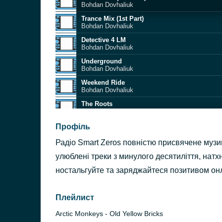
Bohdan Dovhaliuk
Trance Mix (1st Part)
Bohdan Dovhaliuk
Detective 4 LM
Bohdan Dovhaliuk
Underground
Bohdan Dovhaliuk
Weekend Ride
Bohdan Dovhaliuk
The Roots
Bohdan Dovhaliuk
The Power of Synth
Профіль
Bohdan Dovhaliuk
Радіо Smart Zeros повністю присвячене музиц
Mr. Trumpet
Bohdan Dovhaliuk
улюблені треки з минулого десятиліття, натх
HouseMania
ностальгуйте та заряджайтеся позитивом онла
Bohdan Dovhaliuk
The March of Chaos
Bohdan Dovhaliuk
Плейлист
Arctic Monkeys - Old Yellow Bricks