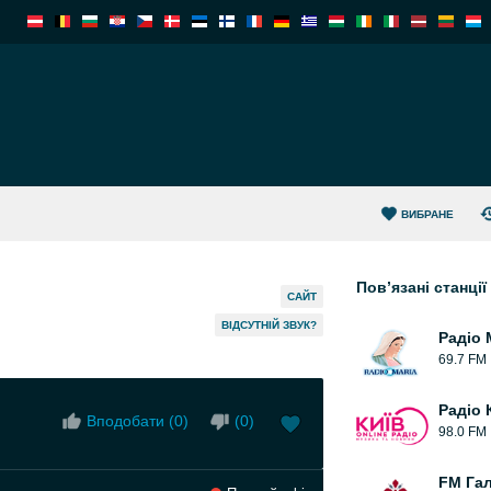
ВИБРАНЕ
Пов’язані станції
САЙТ
ВІДСУТНІЙ ЗВУК?
Радіо 
69.7 FM
Радіо 
Вподобати (
0
)
(
0
)
98.0 FM
FM Га