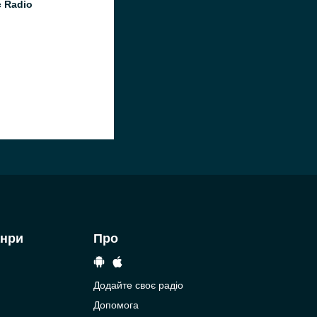
c Radio
анри
Про
Додайте своє радіо
Допомога