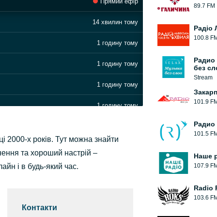
Прямий ефір
89.7 FM
14 хвилин тому
Радіо 
100.8 F
1 годину тому
Радио
1 годину тому
без сл
Stream
1 годину тому
Закар
101.9 F
1 годину тому
Радио 
1 годину тому
101.5 F
і 2000-х років. Тут можна знайти
1 годину тому
нення та хороший настрій –
Наше 
йн і в будь-який час.
107.9 F
1 годину тому
Radio
1 годину тому
103.6 F
Контакти