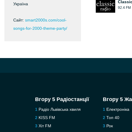
Classi
Україна
92.4 FM
Сайт:
smart2000s.com/cool-
songs-for-2000-theme-party/
Вгору 5 Радіостанції
Вгору 5 Ж
Радіо Львівська хвиля
Електроніка
KISS FM
Топ 40
Хіт FM
Рок