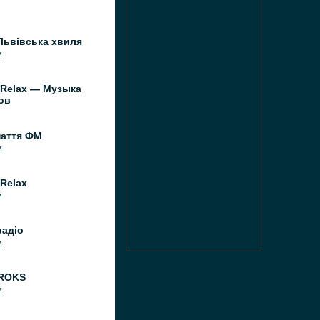
Львівська хвиля
M
 Relax — Музыка
ов
паття ФМ
M
Relax
M
радіо
M
 ROKS
M