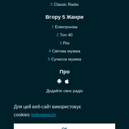
Classic Radio
Вгору 5 Жанри
Електроніка
Топ 40
Рок
Світова музика
Сучасна музика
Про
Додайте своє радіо
Допомога
Для цей веб-сайт використовує
Зв’язатися з нами
cookies
Інформація
© 2026 InstantAudio. Всі права захищені. ・
DMCA
・
Політика