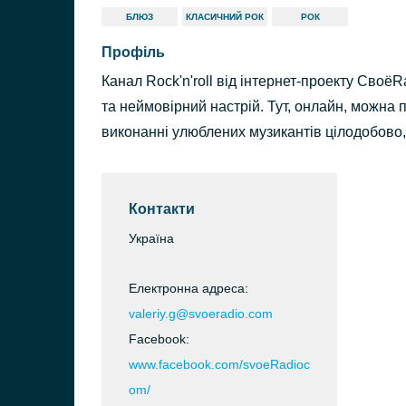
БЛЮЗ
КЛАСИЧНИЙ РОК
РОК
Профіль
Канал Rock'n'roll від інтернет-проекту Своё
та неймовірний настрій. Тут, онлайн, можна п
виконанні улюблених музикантів цілодобово,
Контакти
Україна
Електронна адреса:
valeriy.g@svoeradio.com
Facebook:
www.facebook.com/svoeRadioc
om/