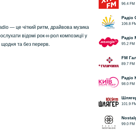
96.4 FM
Радіо 
106.8 F
Radio — це чіткий ритм, драйвова музика
ослухати відомі рок-н-рол композиції у
Радіо 
 щодня та без перерв.
95.2 FM
FM Га
89.7 FM
Радіо 
98.0 FM
Шляге
101.9 F
Nostal
99.0 FM