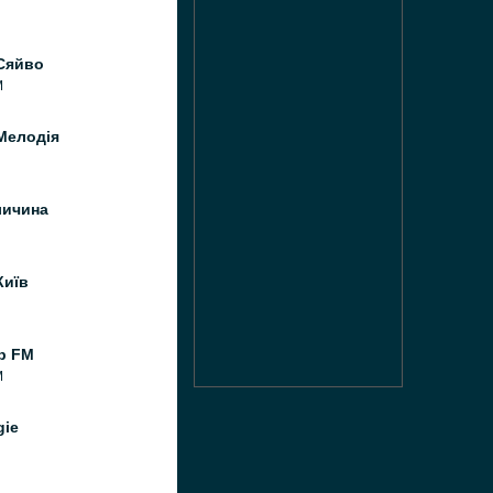
Сяйво
M
Мелодія
личина
Київ
р FM
M
gie