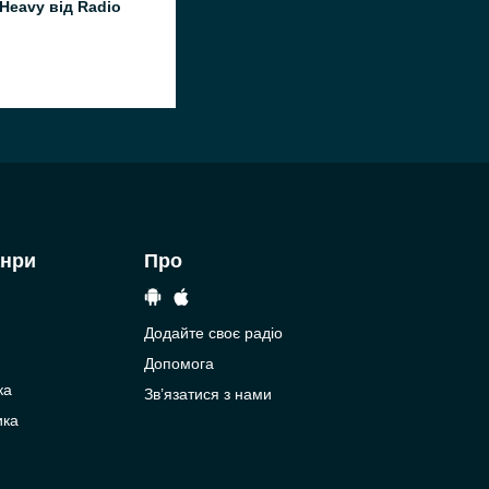
'Heavy від Radio
анри
Про
Додайте своє радіо
Допомога
ка
Зв’язатися з нами
ика