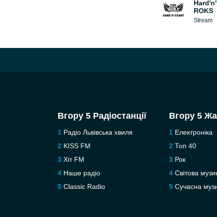
Hard'n
ROKS
Stream
Вгору 5 Радіостанції
Вгору 5 Ж
Радіо Львівська хвиля
Електроніка
KISS FM
Топ 40
Хіт FM
Рок
Наше радіо
Світова музи
Classic Radio
Сучасна муз