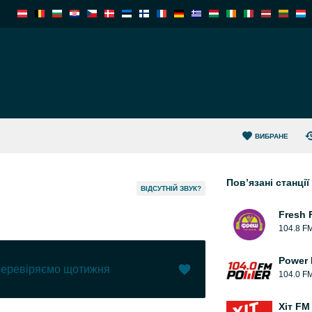
ВИБРАНЕ
Пов’язані станції
ВІДСУТНІЙ ЗВУК?
Fresh 
104.8 F
Power
 перевіряємо щотижня
104.0 F
Вподобати (
2
)
(
0
)
Хіт FM