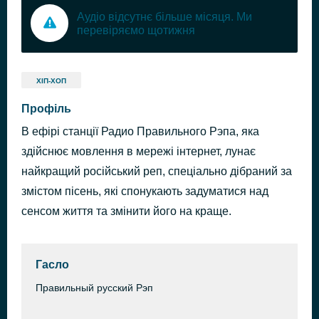
Аудіо відсутнє більше місяця. Ми
перевіряємо щотижня
ХІП-ХОП
Профіль
В ефірі станції Радио Правильного Рэпа, яка
здійснює мовлення в мережі інтернет, лунає
найкращий російський реп, спеціально дібраний за
змістом пісень, які спонукають задуматися над
сенсом життя та змінити його на краще.
Гасло
Правильный русский Рэп