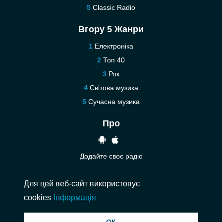
Classic Radio
Вгору 5 Жанри
Електроніка
Топ 40
Рок
Світова музика
Сучасна музика
Про
Додайте своє радіо
Допомога
Для цей веб-сайт використовує
Зв’язатися з нами
cookies
Інформація
© 2026 InstantAudio. Всі права захищені. ・
DMCA
・
Політика