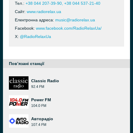
Тел.:
+38 044 207-39-90, +38 044 537-21-40
Сайт:
www.radiorelax.ua
Електронна адреса:
music@radiorelax.ua
Facebook:
www.facebook.com/RadioRelaxUa/
X:
@RadioRelaxUa
Пов’язані станції
Classic Radio
92.4 FM
Power FM
104.0 FM
Авторадіо
107.4 FM