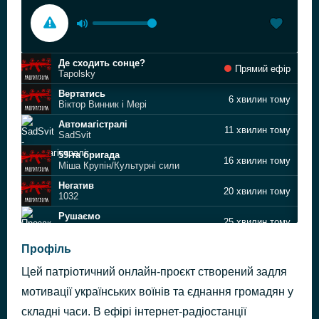
Де сходить сонце?
Прямий ефір
Tapolsky
Вертатись
6 хвилин тому
Віктор Винник і Мері
Автомагістралі
11 хвилин тому
SadSvit
59-та бригада
16 хвилин тому
Міша Крупін/Культурні сили
Негатив
20 хвилин тому
1032
Рушаємо
25 хвилин тому
Прозак
Грози
Профіль
30 хвилин тому
Культурні сили/Steblyuk/Misha Scorpion
Цей патріотичний онлайн-проєкт створений задля
Капелан
35 хвилин тому
REMEZ, Культурний Десант, Josh Homme
мотивації українських воїнів та єднання громадян у
«Запорізький марш»
складні часи. В ефірі інтернет-радіостанції
39 хвилин тому
Тінь Сонця