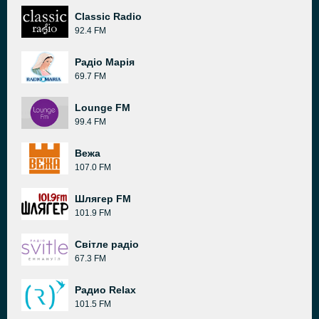
Classic Radio
92.4 FM
Радіо Марія
69.7 FM
Lounge FM
99.4 FM
Вежа
107.0 FM
Шлягер FM
101.9 FM
Світле радіо
67.3 FM
Радио Relax
101.5 FM