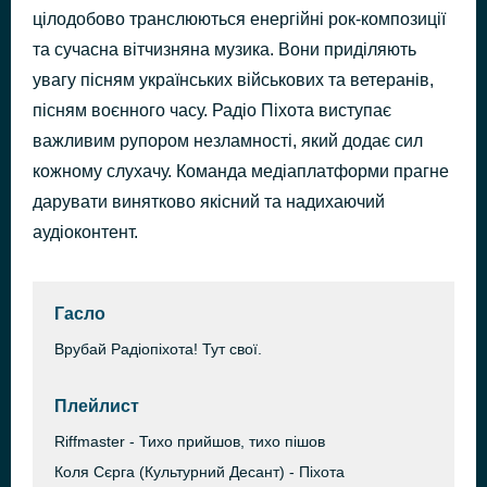
цілодобово транслюються енергійні рок-композиції
На полі битви
47 хвилин тому
NAGVAYER
та сучасна вітчизняна музика. Вони приділяють
увагу пісням українських військових та ветеранів,
пісням воєнного часу. Радіо Піхота виступає
важливим рупором незламності, який додає сил
кожному слухачу. Команда медіаплатформи прагне
дарувати винятково якісний та надихаючий
аудіоконтент.
Гасло
Врубай Радіопіхота! Тут свої.
Плейлист
Riffmaster - Тихо прийшов, тихо пішов
Коля Сєрга (Культурний Десант) - Піхота