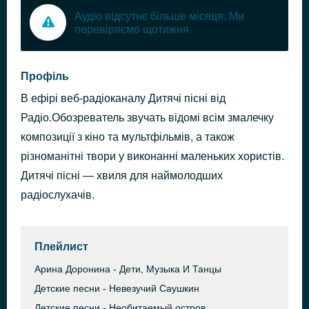
Аудіо відсутнє більше місяця. Ми
перевіряємо щотижня
Профіль
В ефірі веб-радіоканалу Дитячі пісні від
Радіо.Обозреватель звучать відомі всім змалечку
композиції з кіно та мультфільмів, а також
різноманітні твори у виконанні маленьких хористів.
Дитячі пісні — хвиля для наймолодших
радіослухачів.
Плейлист
Арина Доронина - Дети, Музыка И Танцы
Детские песни - Невезучий Саушкин
Детские песни - Необитаемый остров