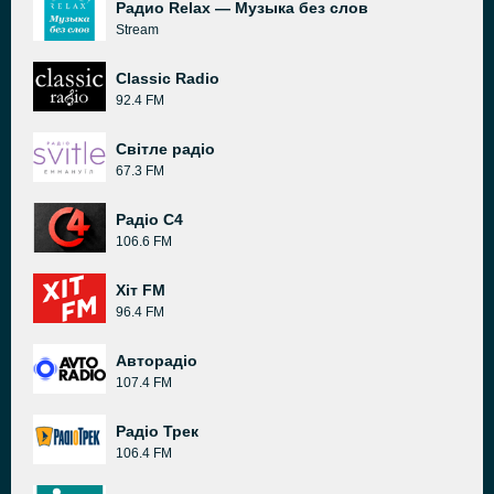
Радио Relax — Музыка без слов
Stream
Classic Radio
92.4 FM
Світле радіо
67.3 FM
Радіо C4
106.6 FM
Хіт FM
96.4 FM
Авторадіо
107.4 FM
Радіо Трек
106.4 FM