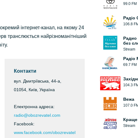
99.0 FM
Радіо 
106.8 F
окремий інтернет-канал, на якому 24
рерв транслюється найрізноманітніший
Радио
без сл
іту.
Stream
Радіо 
69.7 FM
Контакти
Захід
вул. Дмитріївська, 44-а,
104.3 F
01054, Київ, Україна
Вежа
107.0 F
Електронна адреса:
radio@obozrevatel.com
Краще 
Facebook:
Stream
www.facebook.com/obozrevatel