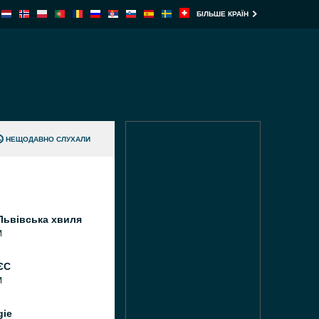
БІЛЬШЕ КРАЇН
НЕЩОДАВНО СЛУХАЛИ
Львівська хвиля
M
ЄС
M
gie