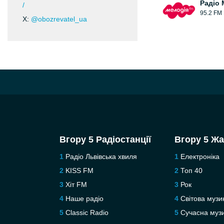
Радіо 
/
95.2 FM
X:
@obozrevatel_ua
Вгору 5 Радіостанції
Вгору 5 Ж
Радіо Львівська хвиля
Електроніка
KISS FM
Топ 40
Хіт FM
Рок
Наше радіо
Світова музи
Classic Radio
Сучасна муз