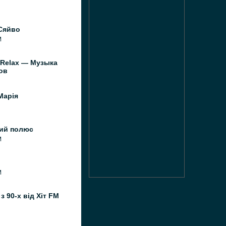
Сяйво
M
 Relax — Музыка
ов
Марія
ний полюс
M
M
з 90-х від Хіт FM