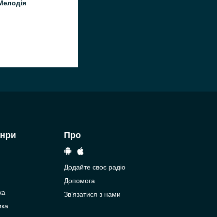
Мелодія
анри
Про
Додайте своє радіо
Допомога
ка
Зв’язатися з нами
ика