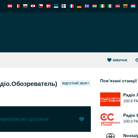
ВИБРАНЕ
Пов’язані станції
адіо.Обозреватель)
ВІДСУТНІЙ ЗВУК?
Радіо 
100.8 F
Радіо 
 перевіряємо щотижня
100.0 F
Вподобати (
1
)
(
0
)
Nostal