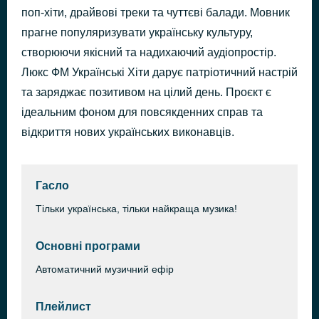
поп-хіти, драйвові треки та чуттєві балади. Мовник
Дівчина
46 хвилин тому
Averin & Chursanov
прагне популяризувати українську культуру,
створюючи якісний та надихаючий аудіопростір.
Люкс ФМ Українські Хіти дарує патріотичний настрій
та заряджає позитивом на цілий день. Проєкт є
ідеальним фоном для повсякденних справ та
відкриття нових українських виконавців.
Гасло
Тільки українська, тільки найкраща музика!
Основні програми
Автоматичний музичний ефір
Плейлист