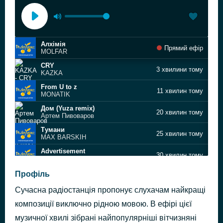
Алхімія
Прямий ефір
MOLFAR
CRY
3 хвилини тому
KAZKA
From U to z
11 хвилин тому
MONATIK
Дом (Yuza remix)
20 хвилин тому
Артем Пивоваров
Тумани
25 хвилин тому
MAX BARSKIH
Advertisement
30 хвилин тому
MUSIC_OVER_ADV
Двзони
Профіль
33 хвилини тому
Тіна Кароль x Shumei
Сучасна радіостанція пропонує слухачам найкращі
Про осінь
37 хвилин тому
Samchuk & Domiy
композиції виключно рідною мовою. В ефірі цієї
Ау ау
музичної хвилі зібрані найпопулярніші вітчизняні
41 хвилину тому
Sasha Norova & Adam