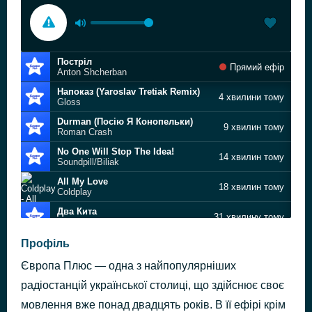
Постріл
Прямий ефір
Anton Shcherban
Напоказ (Yaroslav Tretiak Remix)
4 хвилини тому
Gloss
Durman (Посію Я Конопельки)
9 хвилин тому
Roman Crash
No One Will Stop The Idea!
14 хвилин тому
Soundpill/Biliak
All My Love
18 хвилин тому
Coldplay
Два Кита
31 хвилину тому
Underfop Sks
Some Say (Remix)
Профіль
40 хвилин тому
Adam Ulanicki
Європа Плюс — одна з найпопулярніших
П‘яне Сонце
1 годину тому
Alekseev
радіостанцій української столиці, що здійснює своє
Satisfy
мовлення вже понад двадцять років. В її ефірі крім
1 годину тому
Calvin Harris feat. Ellie Goulding