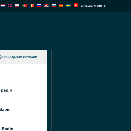
БІЛЬШЕ КРАЇН
НЕЩОДАВНО СЛУХАЛИ
 радіо
Марія
c Radio