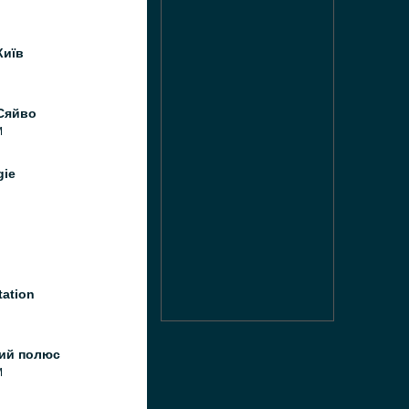
Київ
Сяйво
M
gie
ation
ний полюс
M