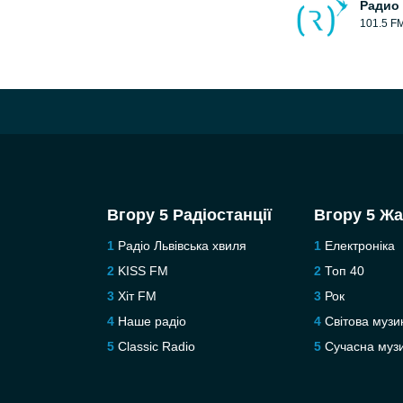
Радио 
101.5 F
Вгору 5 Радіостанції
Вгору 5 Ж
Радіо Львівська хвиля
Електроніка
KISS FM
Топ 40
Хіт FM
Рок
Наше радіо
Світова музи
Classic Radio
Сучасна муз