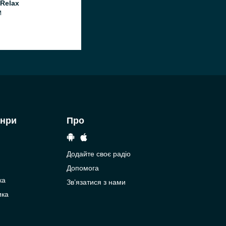
Relax
M
анри
Про
Додайте своє радіо
Допомога
ка
Зв’язатися з нами
ика