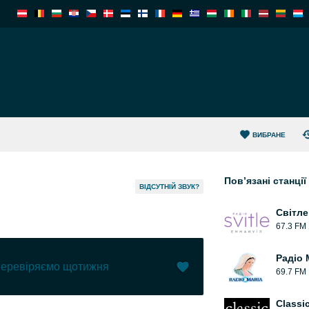
ВИБРАНЕ
Пов’язані станції
ВІДСУТНІЙ ЗВУК?
Світле
67.3 FM
Радіо 
 перевіряємо щотижня
69.7 FM
Вподобати (
2
)
(
0
)
Classi