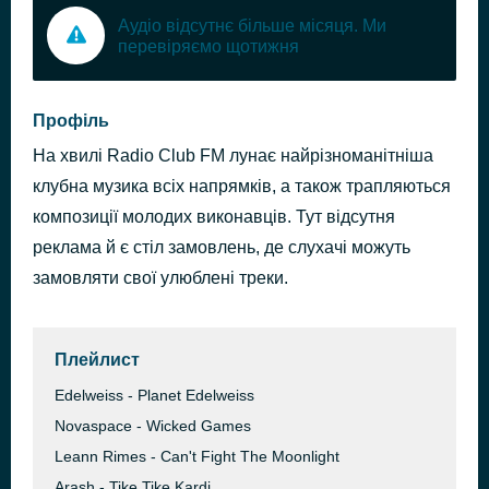
Аудіо відсутнє більше місяця. Ми
перевіряємо щотижня
Профіль
На хвилі Radio Club FM лунає найрізноманітніша
клубна музика всіх напрямків, а також трапляються
композиції молодих виконавців. Тут відсутня
реклама й є стіл замовлень, де слухачі можуть
замовляти свої улюблені треки.
Плейлист
Edelweiss - Planet Edelweiss
Novaspace - Wicked Games
Leann Rimes - Can't Fight The Moonlight
Arash - Tike Tike Kardi