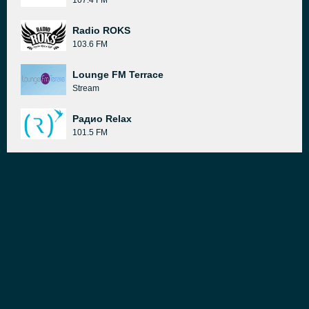
107.4 FM
Radio ROKS
103.6 FM
Lounge FM Terrace
Stream
Радио Relax
101.5 FM