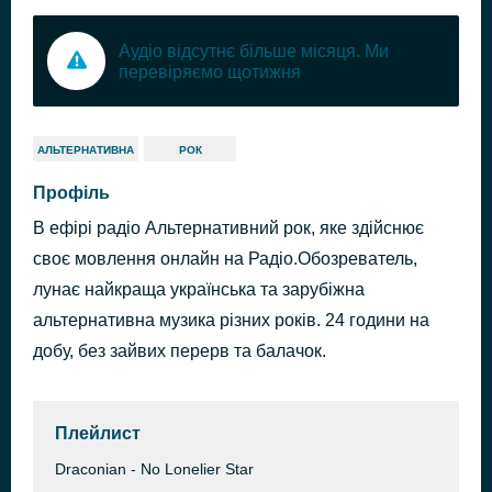
Аудіо відсутнє більше місяця. Ми
перевіряємо щотижня
АЛЬТЕРНАТИВНА
РОК
Профіль
В ефірі радіо Альтернативний рок, яке здійснює
своє мовлення онлайн на Радіо.Обозреватель,
лунає найкраща українська та зарубіжна
альтернативна музика різних років. 24 години на
добу, без зайвих перерв та балачок.
Плейлист
Draconian - No Lonelier Star